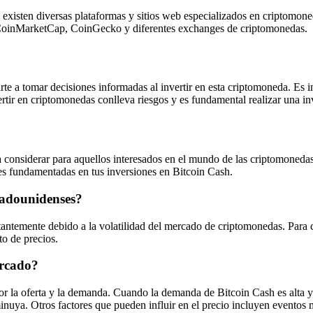
s, existen diversas plataformas y sitios web especializados en criptomo
n CoinMarketCap, CoinGecko y diferentes exchanges de criptomonedas.
rte a tomar decisiones informadas al invertir en esta criptomoneda. Es i
rtir en criptomonedas conlleva riesgos y es fundamental realizar una in
 a considerar para aquellos interesados en el mundo de las criptomoned
nes fundamentadas en tus inversiones en Bitcoin Cash.
stadounidenses?
tantemente debido a la volatilidad del mercado de criptomonedas. Para 
o de precios.
ercado?
r la oferta y la demanda. Cuando la demanda de Bitcoin Cash es alta y l
isminuya. Otros factores que pueden influir en el precio incluyen event