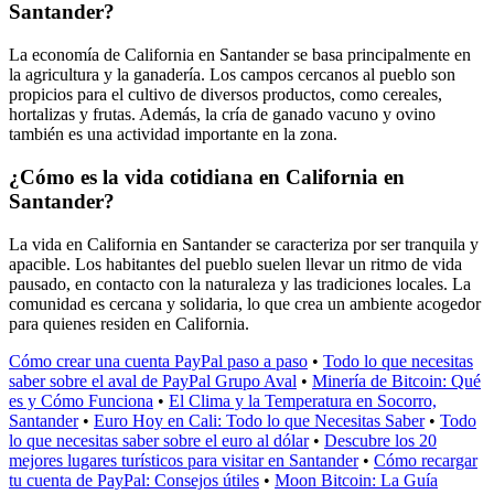
Santander?
La economía de California en Santander se basa principalmente en
la agricultura y la ganadería. Los campos cercanos al pueblo son
propicios para el cultivo de diversos productos, como cereales,
hortalizas y frutas. Además, la cría de ganado vacuno y ovino
también es una actividad importante en la zona.
¿Cómo es la vida cotidiana en California en
Santander?
La vida en California en Santander se caracteriza por ser tranquila y
apacible. Los habitantes del pueblo suelen llevar un ritmo de vida
pausado, en contacto con la naturaleza y las tradiciones locales. La
comunidad es cercana y solidaria, lo que crea un ambiente acogedor
para quienes residen en California.
Cómo crear una cuenta PayPal paso a paso
•
Todo lo que necesitas
saber sobre el aval de PayPal Grupo Aval
•
Minería de Bitcoin: Qué
es y Cómo Funciona
•
El Clima y la Temperatura en Socorro,
Santander
•
Euro Hoy en Cali: Todo lo que Necesitas Saber
•
Todo
lo que necesitas saber sobre el euro al dólar
•
Descubre los 20
mejores lugares turísticos para visitar en Santander
•
Cómo recargar
tu cuenta de PayPal: Consejos útiles
•
Moon Bitcoin: La Guía