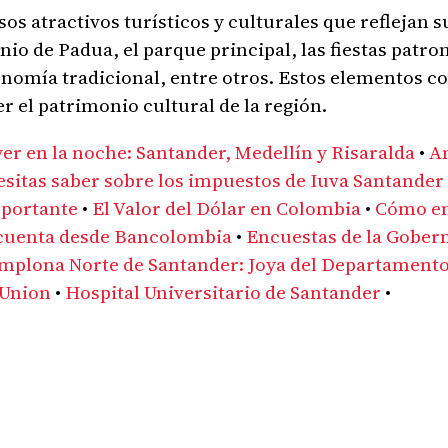
os atractivos turísticos y culturales que reflejan s
onio de Padua, el parque principal, las fiestas patr
onomía tradicional, entre otros. Estos elementos c
r el patrimonio cultural de la región.
yer en la noche: Santander, Medellín y Risaralda
•
A
esitas saber sobre los impuestos de Iuva Santander
mportante
•
El Valor del Dólar en Colombia
•
Cómo en
 cuenta desde Bancolombia
•
Encuestas de la Gober
mplona Norte de Santander: Joya del Departamento
 Union
•
Hospital Universitario de Santander
•