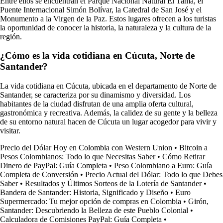
Entre ellos se encuentran el Parque Nacional Natural El Tamá, el
Puente Internacional Simón Bolívar, la Catedral de San José y el
Monumento a la Virgen de la Paz. Estos lugares ofrecen a los turistas
la oportunidad de conocer la historia, la naturaleza y la cultura de la
región.
¿Cómo es la vida cotidiana en Cúcuta, Norte de
Santander?
La vida cotidiana en Cúcuta, ubicada en el departamento de Norte de
Santander, se caracteriza por su dinamismo y diversidad. Los
habitantes de la ciudad disfrutan de una amplia oferta cultural,
gastronómica y recreativa. Además, la calidez de su gente y la belleza
de su entorno natural hacen de Cúcuta un lugar acogedor para vivir y
visitar.
Precio del Dólar Hoy en Colombia con Western Union
•
Bitcoin a
Pesos Colombianos: Todo lo que Necesitas Saber
•
Cómo Retirar
Dinero de PayPal: Guía Completa
•
Peso Colombiano a Euro: Guía
Completa de Conversión
•
Precio Actual del Dólar: Todo lo que Debes
Saber
•
Resultados y Últimos Sorteos de la Lotería de Santander
•
Bandera de Santander: Historia, Significado y Diseño
•
Euro
Supermercado: Tu mejor opción de compras en Colombia
•
Girón,
Santander: Descubriendo la Belleza de este Pueblo Colonial
•
Calculadora de Comisiones PayPal: Guía Completa
•