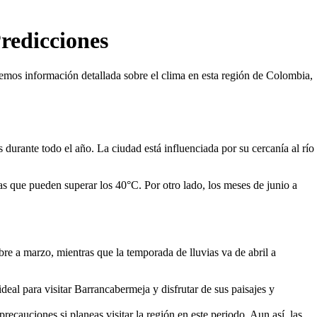
redicciones
aremos información detallada sobre el clima en esta región de Colombia,
durante todo el año. La ciudad está influenciada por su cercanía al río
s que pueden superar los 40°C. Por otro lado, los meses de junio a
re a marzo, mientras que la temporada de lluvias va de abril a
eal para visitar Barrancabermeja y disfrutar de sus paisajes y
ecauciones si planeas visitar la región en este periodo. Aun así, las