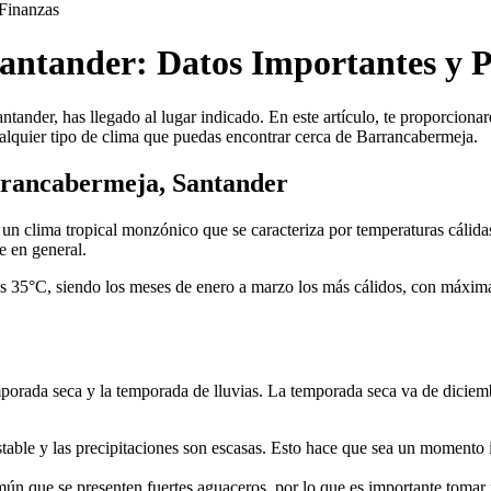
Finanzas
antander: Datos Importantes y P
ntander, has llegado al lugar indicado. En este artículo, te proporcion
alquier tipo de clima que puedas encontrar cerca de Barrancabermeja.
rrancabermeja, Santander
n clima tropical monzónico que se caracteriza por temperaturas cálidas 
e en general.
os 35°C, siendo los meses de enero a marzo los más cálidos, con máxima
porada seca y la temporada de lluvias. La temporada seca va de diciemb
table y las precipitaciones son escasas. Esto hace que sea un momento id
n que se presenten fuertes aguaceros, por lo que es importante tomar pr