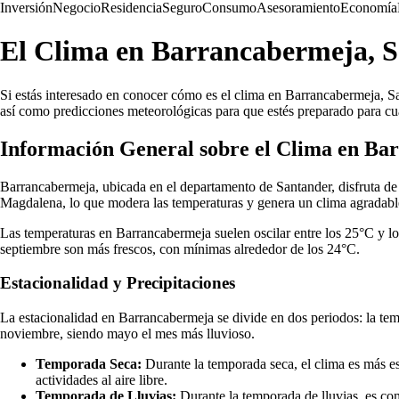
Inversión
Negocio
Residencia
Seguro
Consumo
Asesoramiento
Economía
El Clima en Barrancabermeja, S
Si estás interesado en conocer cómo es el clima en Barrancabermeja, Sa
así como predicciones meteorológicas para que estés preparado para cu
Información General sobre el Clima en Ba
Barrancabermeja, ubicada en el departamento de Santander, disfruta de u
Magdalena, lo que modera las temperaturas y genera un clima agradabl
Las temperaturas en Barrancabermeja suelen oscilar entre los 25°C y l
septiembre son más frescos, con mínimas alrededor de los 24°C.
Estacionalidad y Precipitaciones
La estacionalidad en Barrancabermeja se divide en dos periodos: la tem
noviembre, siendo mayo el mes más lluvioso.
Temporada Seca:
Durante la temporada seca, el clima es más es
actividades al aire libre.
Temporada de Lluvias:
Durante la temporada de lluvias, es comú