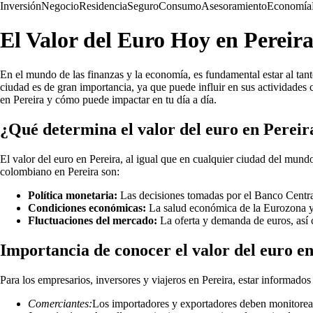
Inversión
Negocio
Residencia
Seguro
Consumo
Asesoramiento
Economía
El Valor del Euro Hoy en Pereir
En el mundo de las finanzas y la economía, es fundamental estar al tanto
ciudad es de gran importancia, ya que puede influir en sus actividades c
en Pereira y cómo puede impactar en tu día a día.
¿Qué determina el valor del euro en Pereir
El valor del euro en Pereira, al igual que en cualquier ciudad del mundo
colombiano en Pereira son:
Política monetaria:
Las decisiones tomadas por el Banco Central
Condiciones económicas:
La salud económica de la Eurozona y 
Fluctuaciones del mercado:
La oferta y demanda de euros, así 
Importancia de conocer el valor del euro e
Para los empresarios, inversores y viajeros en Pereira, estar informados 
Comerciantes:
Los importadores y exportadores deben monitorear 