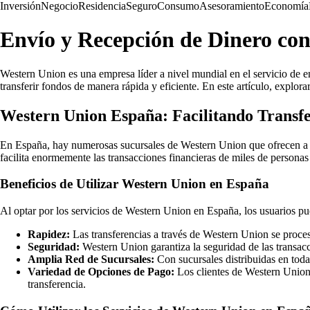
Inversión
Negocio
Residencia
Seguro
Consumo
Asesoramiento
Economía
Envío y Recepción de Dinero co
Western Union es una empresa líder a nivel mundial en el servicio de e
transferir fondos de manera rápida y eficiente. En este artículo, explo
Western Union España: Facilitando Transf
En España, hay numerosas sucursales de Western Union que ofrecen a los
facilita enormemente las transacciones financieras de miles de personas
Beneficios de Utilizar Western Union en España
Al optar por los servicios de Western Union en España, los usuarios pued
Rapidez:
Las transferencias a través de Western Union se procesa
Seguridad:
Western Union garantiza la seguridad de las transacci
Amplia Red de Sucursales:
Con sucursales distribuidas en toda 
Variedad de Opciones de Pago:
Los clientes de Western Union 
transferencia.