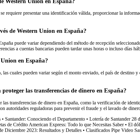
s de Western Union en España?
 requiere presentar una identificación válida, proporcionar la informaci
ravés de Western Union en España?
spaña puede variar dependiendo del método de recepción seleccionado po
erencias a cuentas bancarias pueden tardar unas horas o incluso días háb
rn Union en España?
, las cuales pueden variar según el monto enviado, el país de destino y 
proteger las transferencias de dinero en España?
as transferencias de dinero en España, como la verificación de identid
con autoridades reguladoras para prevenir el fraude y el lavado de diner
s
•
Santander: Conociendo el Departamento
•
Lotería de Santander 28 
etas de Crédito American Express: Todo lo que Necesitas Saber
•
El dól
de Diciembre 2023: Resultados y Detalles
•
Clasificados Pipe Video Sa