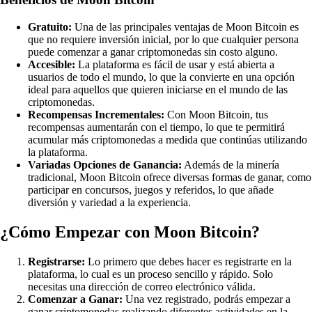
Gratuito:
Una de las principales ventajas de Moon Bitcoin es
que no requiere inversión inicial, por lo que cualquier persona
puede comenzar a ganar criptomonedas sin costo alguno.
Accesible:
La plataforma es fácil de usar y está abierta a
usuarios de todo el mundo, lo que la convierte en una opción
ideal para aquellos que quieren iniciarse en el mundo de las
criptomonedas.
Recompensas Incrementales:
Con Moon Bitcoin, tus
recompensas aumentarán con el tiempo, lo que te permitirá
acumular más criptomonedas a medida que continúas utilizando
la plataforma.
Variadas Opciones de Ganancia:
Además de la minería
tradicional, Moon Bitcoin ofrece diversas formas de ganar, como
participar en concursos, juegos y referidos, lo que añade
diversión y variedad a la experiencia.
¿Cómo Empezar con Moon Bitcoin?
Registrarse:
Lo primero que debes hacer es registrarte en la
plataforma, lo cual es un proceso sencillo y rápido. Solo
necesitas una dirección de correo electrónico válida.
Comenzar a Ganar:
Una vez registrado, podrás empezar a
ganar criptomonedas realizando diferentes actividades en la