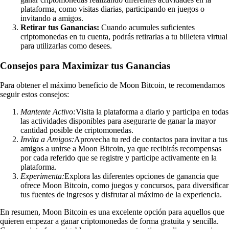
plataforma, como visitas diarias, participando en juegos o
invitando a amigos.
Retirar tus Ganancias:
Cuando acumules suficientes
criptomonedas en tu cuenta, podrás retirarlas a tu billetera virtual
para utilizarlas como desees.
Consejos para Maximizar tus Ganancias
Para obtener el máximo beneficio de Moon Bitcoin, te recomendamos
seguir estos consejos:
Mantente Activo:
Visita la plataforma a diario y participa en todas
las actividades disponibles para asegurarte de ganar la mayor
cantidad posible de criptomonedas.
Invita a Amigos:
Aprovecha tu red de contactos para invitar a tus
amigos a unirse a Moon Bitcoin, ya que recibirás recompensas
por cada referido que se registre y participe activamente en la
plataforma.
Experimenta:
Explora las diferentes opciones de ganancia que
ofrece Moon Bitcoin, como juegos y concursos, para diversificar
tus fuentes de ingresos y disfrutar al máximo de la experiencia.
En resumen, Moon Bitcoin es una excelente opción para aquellos que
quieren empezar a ganar criptomonedas de forma gratuita y sencilla.