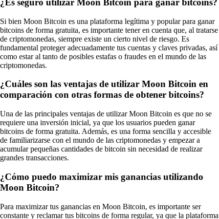
¿Es seguro utilizar Moon Bitcoin para ganar bitcoins?
Si bien Moon Bitcoin es una plataforma legítima y popular para ganar
bitcoins de forma gratuita, es importante tener en cuenta que, al tratarse
de criptomonedas, siempre existe un cierto nivel de riesgo. Es
fundamental proteger adecuadamente tus cuentas y claves privadas, así
como estar al tanto de posibles estafas o fraudes en el mundo de las
criptomonedas.
¿Cuáles son las ventajas de utilizar Moon Bitcoin en
comparación con otras formas de obtener bitcoins?
Una de las principales ventajas de utilizar Moon Bitcoin es que no se
requiere una inversión inicial, ya que los usuarios pueden ganar
bitcoins de forma gratuita. Además, es una forma sencilla y accesible
de familiarizarse con el mundo de las criptomonedas y empezar a
acumular pequeñas cantidades de bitcoin sin necesidad de realizar
grandes transacciones.
¿Cómo puedo maximizar mis ganancias utilizando
Moon Bitcoin?
Para maximizar tus ganancias en Moon Bitcoin, es importante ser
constante y reclamar tus bitcoins de forma regular, ya que la plataforma