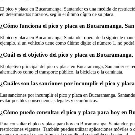
El pico y placa en Bucaramanga, Santander es una medida de restricción 
en determinados horarios, según el último dígito de su placa.
¿Cómo funciona el pico y placa en Bucaramanga, San
El pico y placa en Bucaramanga, Santander opera de la siguiente manera: 
ejemplo, si un vehículo tiene como último dígito el número 1, no podrá c
¿Cuál es el objetivo del pico y placa en Bucaramanga
El objetivo principal del pico y placa en Bucaramanga, Santander es red
alternativos como el transporte público, la bicicleta o la caminata.
¿Cuáles son las sanciones por incumplir el pico y pl
Las sanciones por incumplir el pico y placa en Bucaramanga, Santander
evitar posibles consecuencias legales y económicas.
¿Cómo puedo consultar el pico y placa para hoy en 
Para consultar el pico y placa para hoy en Bucaramanga, Santander, pue
restricciones vigentes. También puedes utilizar aplicaciones móviles o 
manera adecuada y contribuir a la movilidad sostenible en la ciudad.