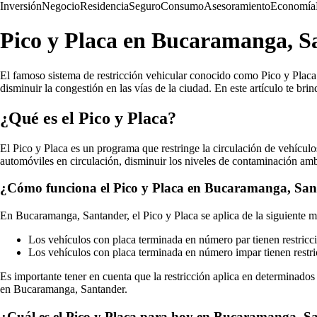
Inversión
Negocio
Residencia
Seguro
Consumo
Asesoramiento
Economía
Pico y Placa en Bucaramanga, Sa
El famoso sistema de restricción vehicular conocido como Pico y Placa 
disminuir la congestión en las vías de la ciudad. En este artículo te b
¿Qué es el Pico y Placa?
El Pico y Placa es un programa que restringe la circulación de vehículo
automóviles en circulación, disminuir los niveles de contaminación amb
¿Cómo funciona el Pico y Placa en Bucaramanga, Sa
En Bucaramanga, Santander, el Pico y Placa se aplica de la siguiente m
Los vehículos con placa terminada en número par tienen restricci
Los vehículos con placa terminada en número impar tienen restric
Es importante tener en cuenta que la restricción aplica en determinados 
en Bucaramanga, Santander.
¿Cuál es el Pico y Placa para hoy en Bucaramanga, S