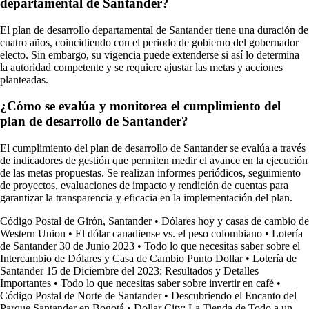
departamental de Santander?
El plan de desarrollo departamental de Santander tiene una duración de
cuatro años, coincidiendo con el periodo de gobierno del gobernador
electo. Sin embargo, su vigencia puede extenderse si así lo determina
la autoridad competente y se requiere ajustar las metas y acciones
planteadas.
¿Cómo se evalúa y monitorea el cumplimiento del
plan de desarrollo de Santander?
El cumplimiento del plan de desarrollo de Santander se evalúa a través
de indicadores de gestión que permiten medir el avance en la ejecución
de las metas propuestas. Se realizan informes periódicos, seguimiento
de proyectos, evaluaciones de impacto y rendición de cuentas para
garantizar la transparencia y eficacia en la implementación del plan.
Código Postal de Girón, Santander
•
Dólares hoy y casas de cambio de
Western Union
•
El dólar canadiense vs. el peso colombiano
•
Lotería
de Santander 30 de Junio 2023
•
Todo lo que necesitas saber sobre el
Intercambio de Dólares y Casa de Cambio Punto Dollar
•
Lotería de
Santander 15 de Diciembre del 2023: Resultados y Detalles
Importantes
•
Todo lo que necesitas saber sobre invertir en café
•
Código Postal de Norte de Santander
•
Descubriendo el Encanto del
Parque Santander en Bogotá
•
Dollar City: La Tienda de Todo a un