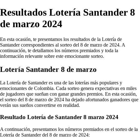
Resultados Lotería Santander 8
de marzo 2024
En esta ocasión, te presentamos los resultados de la Lotería de
Santander correspondientes al sorteo del 8 de marzo de 2024. A
continuación, te detallamos los números premiados y toda la
información relevante sobre este emocionante sorteo.
Lotería Santander 8 de marzo
La Lotería de Santander es una de las loterías más populares y
emocionantes de Colombia. Cada sorteo genera expectativas en miles
de jugadores que sueñan con ganar grandes premios. En esta ocasión,
el sorteo del 8 de marzo de 2024 ha dejado afortunados ganadores que
verán sus sueños convertirse en realidad.
Resultado Lotería de Santander 8 marzo 2024
A continuación, presentamos los números premiados en el sorteo de la
Lotería de Santander del 8 de marzo de 2024: