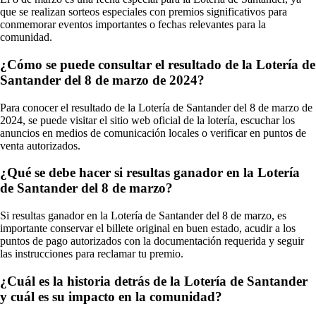
que se realizan sorteos especiales con premios significativos para
conmemorar eventos importantes o fechas relevantes para la
comunidad.
¿Cómo se puede consultar el resultado de la Lotería de
Santander del 8 de marzo de 2024?
Para conocer el resultado de la Lotería de Santander del 8 de marzo de
2024, se puede visitar el sitio web oficial de la lotería, escuchar los
anuncios en medios de comunicación locales o verificar en puntos de
venta autorizados.
¿Qué se debe hacer si resultas ganador en la Lotería
de Santander del 8 de marzo?
Si resultas ganador en la Lotería de Santander del 8 de marzo, es
importante conservar el billete original en buen estado, acudir a los
puntos de pago autorizados con la documentación requerida y seguir
las instrucciones para reclamar tu premio.
¿Cuál es la historia detrás de la Lotería de Santander
y cuál es su impacto en la comunidad?