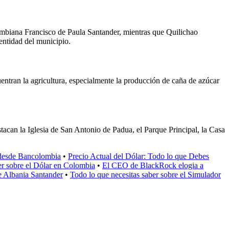
olombiana Francisco de Paula Santander, mientras que Quilichao
dentidad del municipio.
entran la agricultura, especialmente la producción de caña de azúcar
estacan la Iglesia de San Antonio de Padua, el Parque Principal, la Casa
 desde Bancolombia
•
Precio Actual del Dólar: Todo lo que Debes
er sobre el Dólar en Colombia
•
El CEO de BlackRock elogia a
e Albania Santander
•
Todo lo que necesitas saber sobre el Simulador