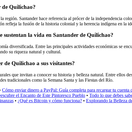
r de Quilichao?
e la región. Santander hace referencia al prócer de la independencia c
 refleja la fusión de la historia colonial y la herencia indígena en la i
ue sustentan la vida en Santander de Quilichao?
ía diversificada. Entre las principales actividades económicas se encu
ndo su riqueza natural y cultural.
r de Quilichao a sus visitantes?
urales que invitan a conocer su historia y belleza natural. Entre ellos d
ades tradicionales como la Semana Santa y las Fiestas del Río.
•
Cómo enviar dinero a PayPal: Guía completa para recargar tu cuenta
escubre el Encanto de Este Pintoresco Pueblo
•
Todo lo que debes sab
finanzas
•
¿Qué es Bitcoin y cómo funciona?
•
Explorando la Belleza d