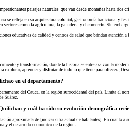
presionantes paisajes naturales, que van desde montañas hasta ríos cri
o se refleja en su arquitectura colonial, gastronomía tradicional y festiv
sectores como la agricultura, la ganadería y el comercio. Sin embargo, 
iones educativas de calidad y centros de salud que brindan atención a 
imiento y transformación, donde la historia se entrelaza con la moder
ra explorar, aprender y disfrutar de todo lo que tiene para ofrecer. ¡D
lichao en el departamento?
rtamento del Cauca, en la región suroccidental del país. Limita al nor
 de Suárez.
uilichao y cuál ha sido su evolución demográfica reci
ación aproximada de [indicar cifra actual de habitantes]. En cuanto a 
na y el desarrollo económico de la región.