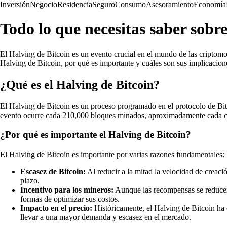
Inversión
Negocio
Residencia
Seguro
Consumo
Asesoramiento
Economía
Todo lo que necesitas saber sobre
El Halving de Bitcoin es un evento crucial en el mundo de las criptomon
Halving de Bitcoin, por qué es importante y cuáles son sus implicacio
¿Qué es el Halving de Bitcoin?
El Halving de Bitcoin es un proceso programado en el protocolo de Bit
evento ocurre cada 210,000 bloques minados, aproximadamente cada cua
¿Por qué es importante el Halving de Bitcoin?
El Halving de Bitcoin es importante por varias razones fundamentales:
Escasez de Bitcoin:
Al reducir a la mitad la velocidad de creaci
plazo.
Incentivo para los mineros:
Aunque las recompensas se reducen 
formas de optimizar sus costos.
Impacto en el precio:
Históricamente, el Halving de Bitcoin ha 
llevar a una mayor demanda y escasez en el mercado.