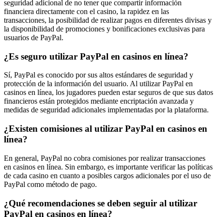
seguridad adicional de no tener que compartir información
financiera directamente con el casino, la rapidez en las
transacciones, la posibilidad de realizar pagos en diferentes divisas y
la disponibilidad de promociones y bonificaciones exclusivas para
usuarios de PayPal.
¿Es seguro utilizar PayPal en casinos en línea?
Sí, PayPal es conocido por sus altos estándares de seguridad y
protección de la información del usuario. Al utilizar PayPal en
casinos en línea, los jugadores pueden estar seguros de que sus datos
financieros están protegidos mediante encriptación avanzada y
medidas de seguridad adicionales implementadas por la plataforma.
¿Existen comisiones al utilizar PayPal en casinos en
línea?
En general, PayPal no cobra comisiones por realizar transacciones
en casinos en línea. Sin embargo, es importante verificar las políticas
de cada casino en cuanto a posibles cargos adicionales por el uso de
PayPal como método de pago.
¿Qué recomendaciones se deben seguir al utilizar
PayPal en casinos en línea?