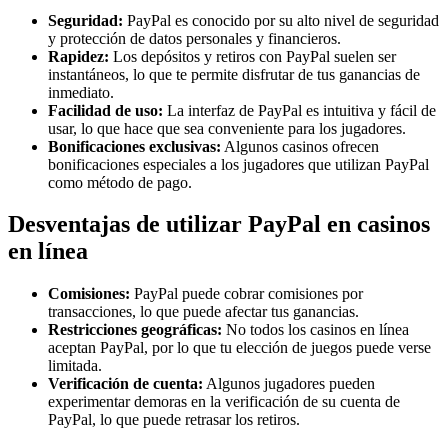
Seguridad:
PayPal es conocido por su alto nivel de seguridad
y protección de datos personales y financieros.
Rapidez:
Los depósitos y retiros con PayPal suelen ser
instantáneos, lo que te permite disfrutar de tus ganancias de
inmediato.
Facilidad de uso:
La interfaz de PayPal es intuitiva y fácil de
usar, lo que hace que sea conveniente para los jugadores.
Bonificaciones exclusivas:
Algunos casinos ofrecen
bonificaciones especiales a los jugadores que utilizan PayPal
como método de pago.
Desventajas de utilizar PayPal en casinos
en línea
Comisiones:
PayPal puede cobrar comisiones por
transacciones, lo que puede afectar tus ganancias.
Restricciones geográficas:
No todos los casinos en línea
aceptan PayPal, por lo que tu elección de juegos puede verse
limitada.
Verificación de cuenta:
Algunos jugadores pueden
experimentar demoras en la verificación de su cuenta de
PayPal, lo que puede retrasar los retiros.