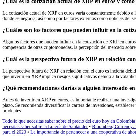
¿Cuál es la cotización actual de XRP en euros y cómo
La cotización actual de XRP en euros varía constantemente debido a l
donde se negocia, así como por factores externos como noticias del se
¿Cuáles son los factores que pueden influir en la cot
Algunos factores que pueden influir en la cotización de XRP en euros i
competencia de otras criptomonedas, la percepción del mercado sobre
¿Cuál es la perspectiva futura de XRP en relación con
La perspectiva futura de XRP en relación con el euro es incierta debi
que invertir en XRP implica riesgos significativos debido a la volatili
¿Qué recomendaciones darías a alguien interesado en
Antes de invertir en XRP en euros, es importante realizar una investig
plazo. Se recomienda diversificar la cartera de inversiones, establece
prudentes.
Todo lo que necesitas saber sobre el precio del euro hoy en Colombia
necesitas saber sobre la Lotería de Santander
•
Bloomberg Currency: 
para el 2023
•
La importancia de pertenecer a una cooperativa de ahor