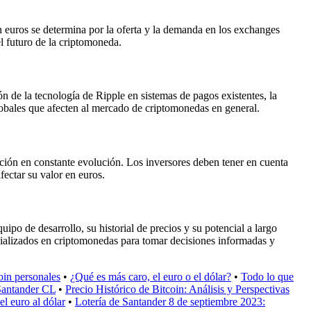
 euros se determina por la oferta y la demanda en los exchanges
l futuro de la criptomoneda.
ón de la tecnología de Ripple en sistemas de pagos existentes, la
obales que afecten al mercado de criptomonedas en general.
ación en constante evolución. Los inversores deben tener en cuenta
fectar su valor en euros.
ipo de desarrollo, su historial de precios y su potencial a largo
pecializados en criptomonedas para tomar decisiones informadas y
in personales
•
¿Qué es más caro, el euro o el dólar?
•
Todo lo que
Santander CL
•
Precio Histórico de Bitcoin: Análisis y Perspectivas
el euro al dólar
•
Lotería de Santander 8 de septiembre 2023: