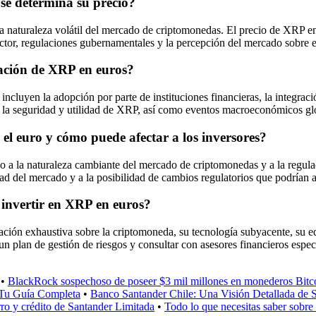
 se determina su precio?
a naturaleza volátil del mercado de criptomonedas. El precio de XRP en
ctor, regulaciones gubernamentales y la percepción del mercado sobre e
ización de XRP en euros?
ncluyen la adopción por parte de instituciones financieras, la integraci
 la seguridad y utilidad de XRP, así como eventos macroeconómicos gl
 el euro y cómo puede afectar a los inversores?
do a la naturaleza cambiante del mercado de criptomonedas y a la regul
dad del mercado y a la posibilidad de cambios regulatorios que podrían a
 invertir en XRP en euros?
ación exhaustiva sobre la criptomoneda, su tecnología subyacente, su equ
r un plan de gestión de riesgos y consultar con asesores financieros es
•
BlackRock sospechoso de poseer $3 mil millones en monederos Bitco
Tu Guía Completa
•
Banco Santander Chile: Una Visión Detallada de 
ro y crédito de Santander Limitada
•
Todo lo que necesitas saber sobre 